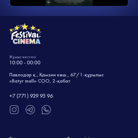
Жұмыс кестесі
10:00 - 00:00
Павлодар қ., Қамзин көш., 67/1-құрылыс
«Batyr mall» СОО, 2-қабат
+7 (771) 929 95 96