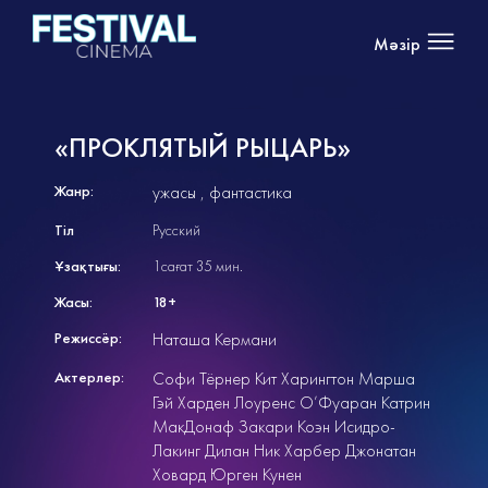
Мәзір
«ПРОКЛЯТЫЙ РЫЦАРЬ»
Жанр:
ужасы
фантастика
Тіл
Русский
Ұзақтығы:
1сағат 35 мин.
Жасы:
18+
Режиссёр:
Наташа Кермани
Актерлер:
Софи Тёрнер Кит Харингтон Марша
Гэй Харден Лоуренс О’Фуаран Катрин
МакДонаф Закари Коэн Исидро-
Лакинг Дилан Ник Харбер Джонатан
Ховард Юрген Кунен