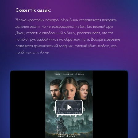
Сюжеттік сызық:
Эпоха крестовых походов. Муж Анны отправляется покорять
дальние земли, но не возвращается из боя. Его верный друг
Джон, страстно влюбленный в Анну, рассказывает, что тот
погиб от рук разбойников на обратном пути. Вскоре в деревне
появляется демонический всадник, готовый убить любого, кто
приблизится к Анне.
Видеоплеер
Воспроизвести
загружается.
видео