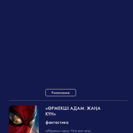
Расписание
«ӨРМЕКШІ АДАМ: ЖАҢА
КҮН»
фантастика
фантастика
2ч. 30мин.
14+
««Өрмекші адам: Үйге жол жоқ»