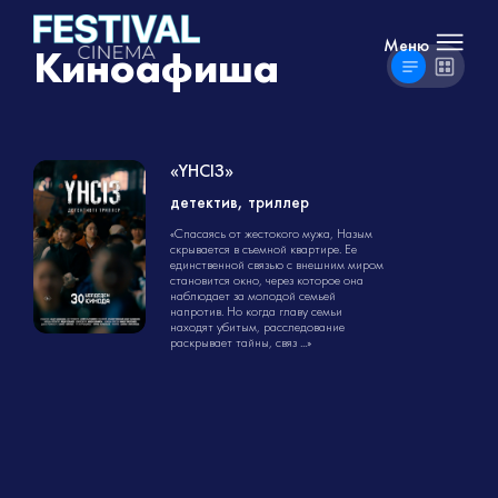
Меню
Киноафиша
«ҮНСІЗ»
детектив, триллер
детектив
«Спасаясь от жестокого мужа, Назым
1ч. 15мин.
18+
скрывается в съемной квартире. Ее
единственной связью с внешним миром
становится окно, через которое она
наблюдает за молодой семьей
напротив. Но когда главу семьи
находят убитым, расследование
раскрывает тайны, связ ...»