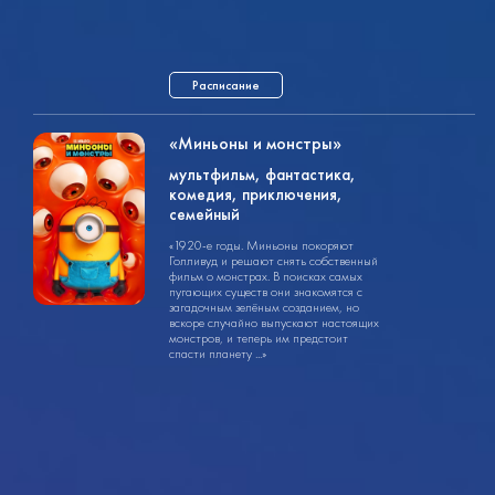
Расписание
«Миньоны и монстры»
мультфильм, фантастика,
мультфильм
комедия, приключения,
1ч. 30мин.
семейный
12+
«1920-е годы. Миньоны покоряют
Голливуд и решают снять собственный
фильм о монстрах. В поисках самых
пугающих существ они знакомятся с
загадочным зелёным созданием, но
вскоре случайно выпускают настоящих
монстров, и теперь им предстоит
спасти планету ...»