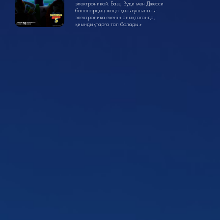
электроникой. Базз, Вуди мен Джесси
балалардың жаңа қызығушылығы:
электроника екенін анықтағанда,
қиындықтарға тап болады.»