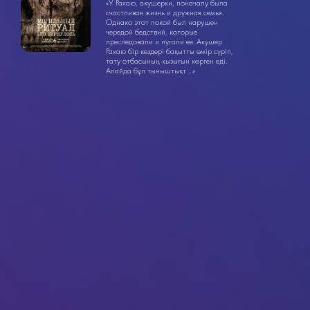
18+
«У Рахаю, акушерки, поначалу была
счастливая жизнь и дружная семья.
Однако этот покой был нарушен
чередой бедствий, которые
преследовали и пугали ее. Акушер
Рахаю бір кездері бақытты өмір сүріп,
тату отбасының қызығын көрген еді.
Алайда бұл тыныштықт ...»