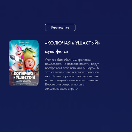
Расписание
«КОЛЮЧАЯ и УШАСТЫЙ»
мультфильм
мультфильм
«Уолтер был обычным кроликом-
1ч. 25мин.
6+
домоседом, но потеряв память, вдруг
воображает себя великим рыцарем. В
тот же момент его встречает девочка-
ежик Холли и решает, что это ее шанс
на настоящее большое приключение.
Вместе они отправляются в
захватывающее стра ...»