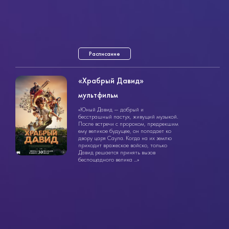
Расписание
«Храбрый Давид»
мультфильм
мультфильм
«Юный Давид — добрый и
1ч. 50мин.
6+
бесстрашный пастух, живущий музыкой.
После встречи с пророком, предрекшим
ему великое будущее, он попадает ко
двору царя Саула. Когда на их землю
приходит вражеское войско, только
Давид решается принять вызов
беспощадного велика ...»