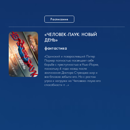
Расписание
«ЧЕЛОВЕК-ПАУК: НОВЫЙ
ДЕНЬ»
фантастика
фантастика
2ч. 30мин.
14+
«Одинокий и повзрослевший Питер
Паркер полностью посвящает себя
борьбе с преступностью в Нью-Йорке,
поскольку 4 года назад после
заклинания Доктора Стренджа мир и
все близкие забыли его. Но с ростом
угроз и нагрузки на Человека-паука его
способности п ...»