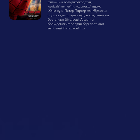
фильмінің әлемдікрекордтық
жетістігінен кейін, «Өрмекші адам:
Жаңа күн» Питер Паркер мен Өрмекші
адамның өміріндегі мүлде жаңакезеңнің
басталуын білдіреді. Алдыңғы
бөлімдегіоқиғалардан бері төрт жыл
өтті, енді Питер есейг ...»