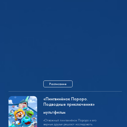
Расписание
«Пингвинёнок Пороро.
Подводные приключения»
мультфильм
мультфильм
1ч. 55мин.
6+
«Отважный пингвинёнок Пороро и его
верные друзья решают исследовать