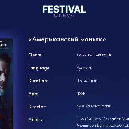
«Американский маньяк»
триллер
детектив
Genre:
Language
Русский
Duration:
1h. 45 min.
Age:
18+
Kyle Kauwika Harris
Director:
Шон Эшмор Элизабет Митч
Actors:
Мэддисон Буллок Джоби Дж