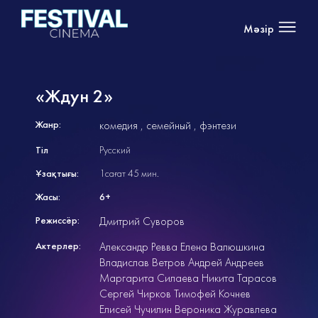
Мәзір
«Ждун 2»
Жанр:
комедия
семейный
фэнтези
Тіл
Русский
Ұзақтығы:
1сағат 45 мин.
Жасы:
6+
Режиссёр:
Дмитрий Суворов
Актерлер:
Александр Ревва Елена Валюшкина
Владислав Ветров Андрей Андреев
Маргарита Силаева Никита Тарасов
Сергей Чирков Тимофей Кочнев
Елисей Чучилин Вероника Журавлева