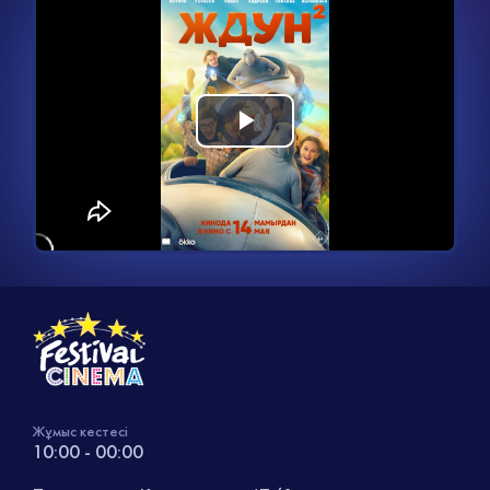
Видеоплеер
Воспроизвести
загружается.
видео
Жұмыс кестесі
10:00 - 00:00