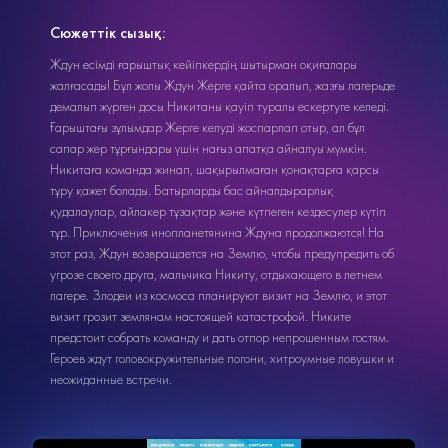
Сюжеттік сызық:
Ждун есімді ғарыштық кейіпкердің шытырман оқиғалары
жалғасады! Бұл жолы Ждун Жерге қайта оралып, жазғы лагерьде
демалып жүрген досы Никитаны қауіп туралы ескертуге келеді.
Ғарыштағы зұлымдар Жерге келуді жоспарлап отыр, ал бұл
сапар жер тұрғындары үшін нағыз апатқа айналуы мүмкін.
Никитаға команда жинап, шақырылмаған қонақтарға қарсы
тұру қажет болады. Батырларды бас айналдырарлық
қудалаулар, айлакер тұзақтар және күтпеген кездесулер күтіп
тұр. Приключения инопланетянина Ждуна продолжаются! На
этот раз, Ждун возвращается на Землю, чтобы предупредить об
угрозе своего друга, мальчика Никиту, отдыхающего в летнем
лагере. Злодеи из космоса планируют визит на Землю, и этот
визит грозит землянам настоящей катастрофой. Никите
предстоит собрать команду и дать отпор непрошенным гостям.
Героев ждут головокружительные погони, хитроумные ловушки и
неожиданные встречи.