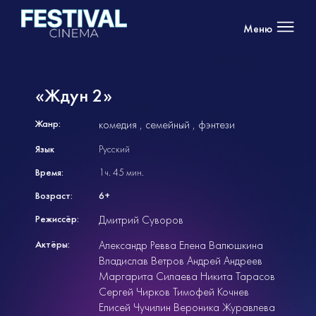
Меню
«Ждун 2»
Жанр:
комедия
семейный
фэнтези
Язык
Русский
Время:
1ч. 45 мин.
Возраст:
6+
Режиссёр:
Дмитрий Суворов
Актёры:
Александр Ревва Елена Валюшкина
Владислав Ветров Андрей Андреев
Маргарита Силаева Никита Тарасов
Сергей Чирков Тимофей Кочнев
Елисей Чучилин Вероника Журавлева