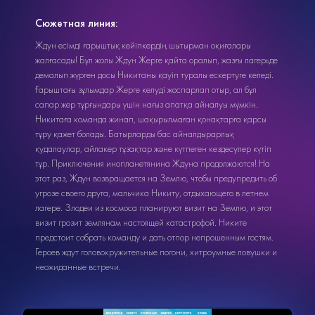
Сюжетная линия:
Ждун есімді ғарыштық кейіпкердің шытырман оқиғалары
жалғасады! Бұл жолы Ждун Жерге қайта оралып, жазғы лагерьде
демалып жүрген досы Никитаны қауіп туралы ескертуге келеді.
Ғарыштағы зұлымдар Жерге келуді жоспарлап отыр, ал бұл
сапар жер тұрғындары үшін нағыз апатқа айналуы мүмкін.
Никитаға команда жинап, шақырылмаған қонақтарға қарсы
тұру қажет болады. Батырларды бас айналдырарлық
қудалаулар, айлакер тұзақтар және күтпеген кездесулер күтіп
тұр. Приключения инопланетянина Ждуна продолжаются! На
этот раз, Ждун возвращается на Землю, чтобы предупредить об
угрозе своего друга, мальчика Никиту, отдыхающего в летнем
лагере. Злодеи из космоса планируют визит на Землю, и этот
визит грозит землянам настоящей катастрофой. Никите
предстоит собрать команду и дать отпор непрошенным гостям.
Героев ждут головокружительные погони, хитроумные ловушки и
неожиданные встречи.