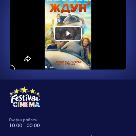
Видеоплеер
Воспроизвести
загружается.
видео
График работы
10:00 - 00:00