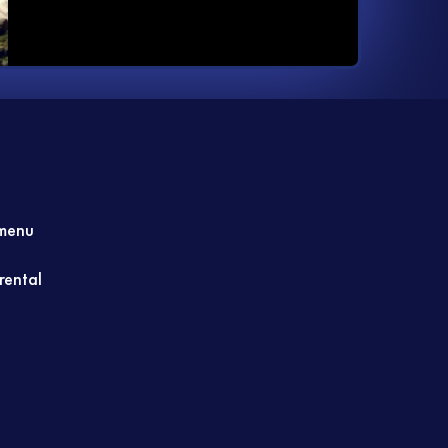
menu
 rental