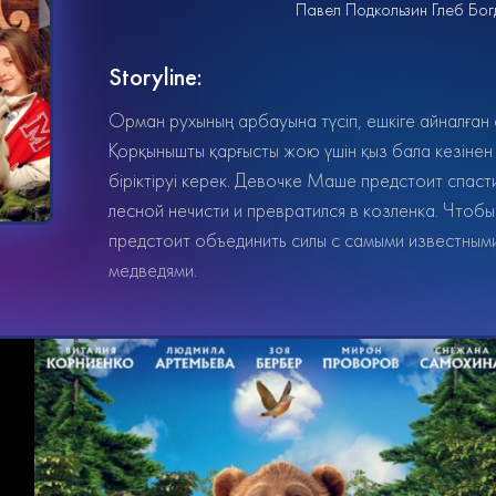
Павел Подкользин Глеб Бо
Storyline:
Орман рухының арбауына түсіп, ешкіге айналған 
Қорқынышты қарғысты жою үшін қыз бала кезінен е
біріктіруі керек. Девочке Маше предстоит спас
лесной нечисти и превратился в козленка. Чтоб
предстоит объединить силы с самыми известными
медведями.