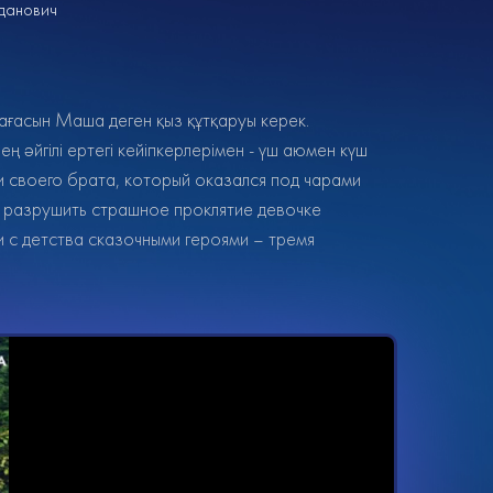
гданович
ағасын Маша деген қыз құтқаруы керек.
ң әйгілі ертегі кейіпкерлерімен - үш аюмен күш
ти своего брата, который оказался под чарами
ы разрушить страшное проклятие девочке
 с детства сказочными героями – тремя