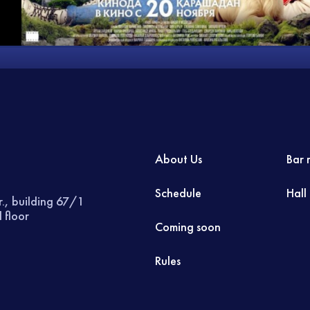
About Us
Bar 
Schedule
Hall
r., building 67/1
 floor
Coming soon
Rules