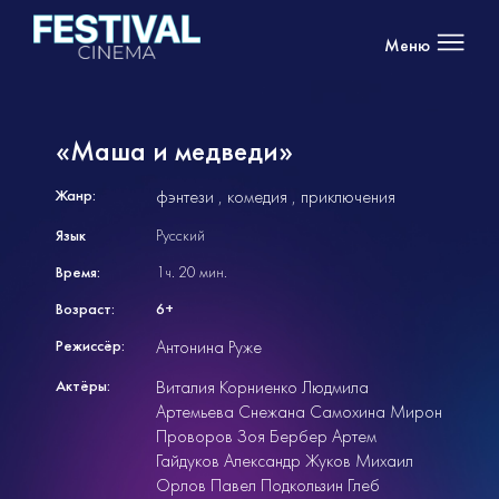
Меню
«Маша и медведи»
Жанр:
фэнтези
комедия
приключения
Язык
Русский
Время:
1ч. 20 мин.
Возраст:
6+
Режиссёр:
Антонина Руже
Актёры:
Виталия Корниенко Людмила
Артемьева Снежана Самохина Мирон
Проворов Зоя Бербер Артем
Гайдуков Александр Жуков Михаил
Орлов Павел Подкользин Глеб