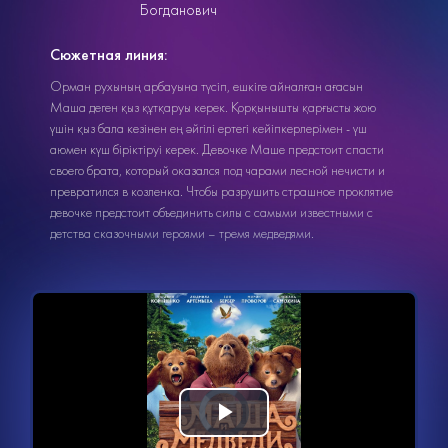
Богданович
Сюжетная линия:
Орман рухының арбауына түсіп, ешкіге айналған ағасын
Маша деген қыз құтқаруы керек. Қорқынышты қарғысты жою
үшін қыз бала кезінен ең әйгілі ертегі кейіпкерлерімен - үш
аюмен күш біріктіруі керек. Девочке Маше предстоит спасти
своего брата, который оказался под чарами лесной нечисти и
превратился в козленка. Чтобы разрушить страшное проклятие
девочке предстоит объединить силы с самыми известными с
детства сказочными героями – тремя медведями.
Видеоплеер
Воспроизвести
загружается.