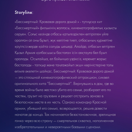
Storyline:
«Бессмертный: Кровавая дорога домой » - түпнұсқа хит
«Бессмертный» фильмінің жалғасы, кинематографиялық қызықты
серуен. Соғыс кезінде отбасы қатыгездікпен өлтірілген үйге
оралған ол оны бұзып, жүк көлігіне тиеп, отбасының құрметіне
қауіпсіз жерде қайта салуды шешеді. Алайда, отбасын өлтірген
Қызыл Армия қолбасшысы бастаған ісін аяқтауға бел буып
оралады. Осылайша, ел бойынша үздіксіз, керемет жарыс
басталады - тапқыр және таңғажайып экшн көріністеріне толы
өлімге әкелетін шайқас. Бессмертный: Кровавая дорога домой
— это сплошной кинематографический аттракцион, сиквел
оригинального хита "Бессмертный". Вернувшись в дом, где во
время войны была жестоко убита его семья, разбирает его по
частям, грузит на грузовик и решает отстроить заново в
безопасном месте в их честь. Однако командир Красной
армии, убивший его семью, возвращается, решив довести
начатое до конца. Так начинается безостановочная, зрелищная
гонка через всю страну — смертельная схватка, наполненная
изобретательными и невероятными боевыми сценами.