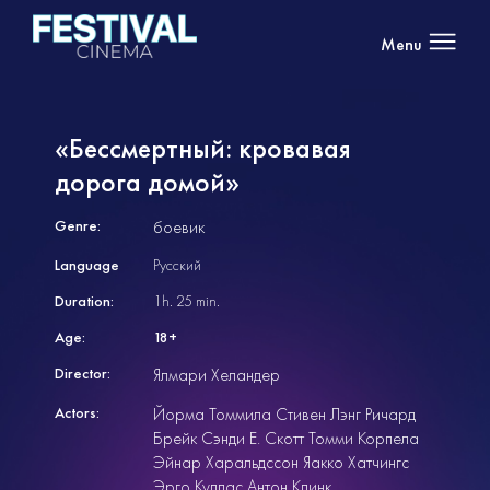
Menu
«Бессмертный: кровавая
дорога домой»
Genre:
боевик
Language
Русский
Duration:
1h. 25 min.
Age:
18+
Director:
Ялмари Хеландер
Actors:
Йорма Томмила Стивен Лэнг Ричард
Брейк Сэнди Е. Скотт Томми Корпела
Эйнар Харальдссон Яакко Хатчингс
Эрго Куппас Антон Клинк