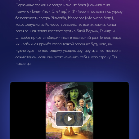
Подземные толчки навсегда изменят Бока (номинант на
премию «Тони» Итан Слейтер) и Фийеро и поставят под угрозу
безопасность сестры Эльфабы, Нессароз (Марисса Боде),
когда девушка из Канзаса врывается во все их жизни. Когда
разъяренная толпа восстает против Злой Ведьмы, Глинде и
Эльфабе придется объединиться в последний раз. Теперь, когда
их необычная дружба стала точкой опоры их будущего, им
нужно будет по-настоящему увидеть друг друга, с честностью и
сочувствием, если они хотят изменить себя и всю страну Оз
навсегда.
Видеоплеер
Воспроизвести
загружается.