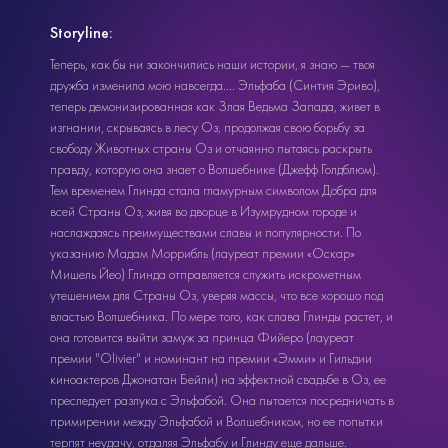
Storyline:
Теперь, как бы ни закончились наши истории, я знаю — твоя
дружба изменила мою навсегда.... Эльфаба (Синтия Эриво),
теперь демонизированная как Злая Ведьма Запада, живет в
изгнании, скрываясь в лесу Оз, продолжая свою борьбу за
свободу Животных страны Оз и отчаянно пытаясь раскрыть
правду, которую она знает о Волшебнике (Джефф Голдблюм).
Тем временем Глинда стала гламурным символом Добра для
всей Страны Оз, живя во дворце в Изумрудном городе и
наслаждаясь преимуществами славы и популярности. По
указанию Мадам Моррибль (лауреат премии «Оскар»
Мишель Йео) Глинда отправляется служить искрометным
утешением для Страны Оз, уверяя массы, что все хорошо под
властью Волшебника. По мере того, как слава Глинды растет, и
она готовится выйти замуж за принца Фийеро (лауреат
премии "Olivier" и номинант на премии «Эмми» и Гильдии
киноактеров Джонатан Бейли) на эффектной свадьбе в Оз, ее
преследует разлука с Эльфабой. Она пытается посредничать в
примирении между Эльфабой и Волшебником, но ее попытки
терпят неудачу, отдаляя Эльфабу и Глинду еще дальше.