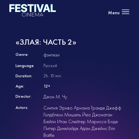
Menu
«ЗЛАЯ: ЧАСТЬ 2»
Genre:
фэнтези
Language
Русский
Duration:
2h. 10 min.
Age:
12+
Director:
Джон М. Чу
Actors:
Синтия Эриво Ариана Гранде Джефф
Голдблюм Мишель Йео Джонатан
Бейли Итан Слейтер Марисса Боде
Питер Динклэйдж Адам Джеймс Erin
Battle