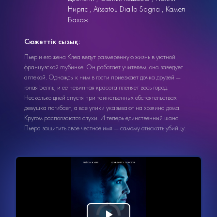
Нирлс
Aïssatou Diallo Sagna
Камел
Бахаж
Сюжеттік сызық:
Пьер и его жена Клеа ведут размеренную жизнь в уютной
французской глубинке. Он работает учителем, она заведует
аптекой. Однажды к ним в гости приезжает дочка друзей —
юная Белль, и её невинная красота пленяет весь город.
Несколько дней спустя при таинственных обстоятельствах
девушка погибает, а все улики указывают на хозяина дома.
Кругом расползаются слухи. И теперь единственный шанс
Пьера защитить свое честное имя — самому отыскать убийцу.
Видеоплеер