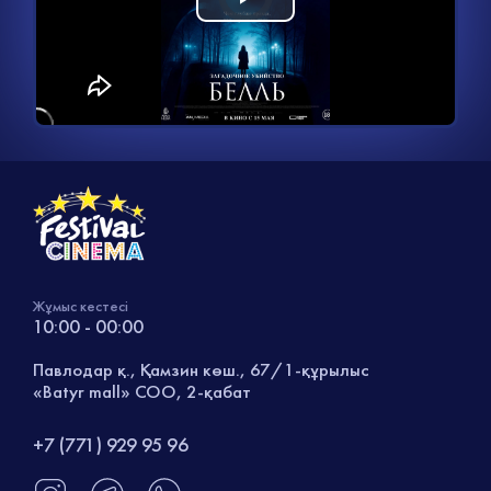
Воспроизвести
загружается.
видео
Жұмыс кестесі
10:00 - 00:00
Павлодар қ., Қамзин көш., 67/1-құрылыс
«Batyr mall» СОО, 2-қабат
+7 (771) 929 95 96