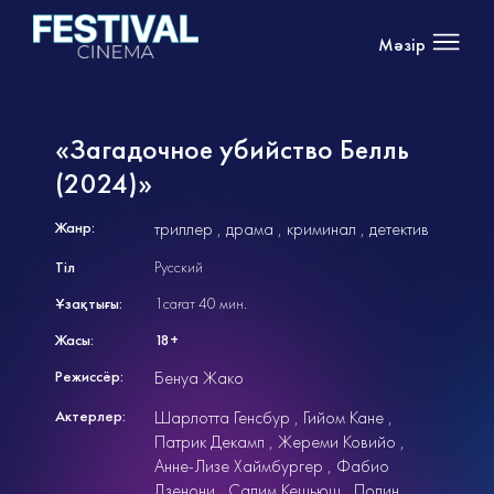
Мәзір
«Загадочное убийство Белль
(2024)»
Жанр:
триллер
драма
криминал
детектив
Тіл
Русский
Ұзақтығы:
1сағат 40 мин.
Жасы:
18+
Режиссёр:
Бенуа Жако
Актерлер:
Шарлотта Генсбур
Гийом Кане
Патрик Декамп
Жереми Ковийо
Анне-Лизе Хаймбургер
Фабио
Дзенони
Салим Кешьюш
Полин