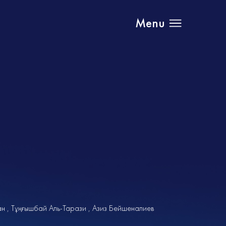
Menu
ан
Тұңғышбай Аль-Тарази
Азиз Бейшеналиев