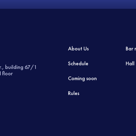
About Us
Bar 
Schedule
Hall
r., building 67/1
 floor
Coming soon
Rules