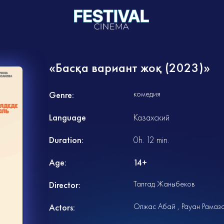
«Басқа вариант жоқ (2023)»
комедия
Genre:
Language
Казахский
Duration:
0h. 12 min.
Age:
14+
Талгад Жаныбеков
Director:
Олжас Абай
Рауан Рамаз
Actors: