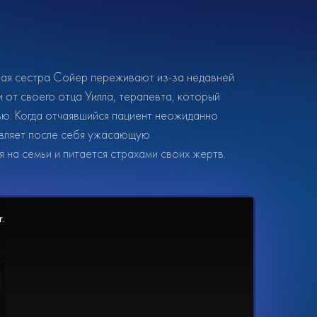
шая сестра Сойер переживают из-за недавней
от своего отца Уилла, терапевта, который
ью. Когда отчаявшийся пациент неожиданно
тавляет после себя ужасающую
 на семьи и питается страхами своих жертв.
r.