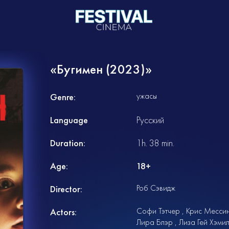
«Бугимен (2023)»
ужасы
Genre:
Language
Русский
Duration:
1h. 38 min.
Age:
18+
Роб Сэвидж
Director:
Софи Тэтчер
Крис Месси
Actors:
Лира Блэр
Лиза Гей Хэми