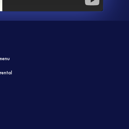
menu
 rental