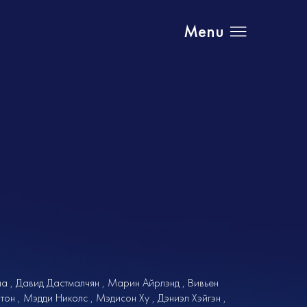
Menu
на
Давид Дастмалчян
Марин Айрлэнд
Вивьен
лтон
Мэдди Николс
Мэдисон Ху
Дэниэл Хэйгэн