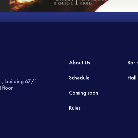
About Us
Bar 
Schedule
Hall
r., building 67/1
 floor
Coming soon
Rules