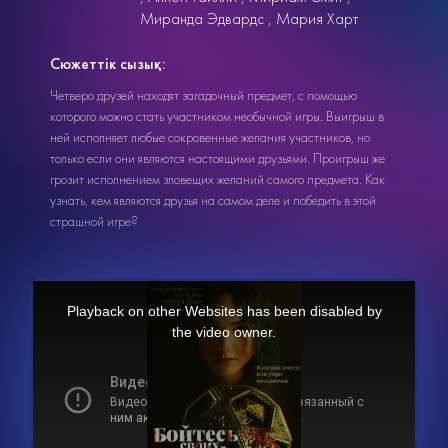
Миранда Эдвардс
Мария Харт
Сюжеттік сызық:
Четверо друзей находят загадочный предмет, с помощью
которого можно стать участником необычной игры. Выигрыш в
ней исполняет любые сокровенные желания участников, но
только если они являются настоящими друзьями. Проигрыш же
грозит исполнением зловещих желаний самого предмета. Как
узнать, кем являются друзья на самом деле и победить в этой
страшной игре?
This
is
a
Playback on other Websites has been disabled by
modal
window.
the video owner.