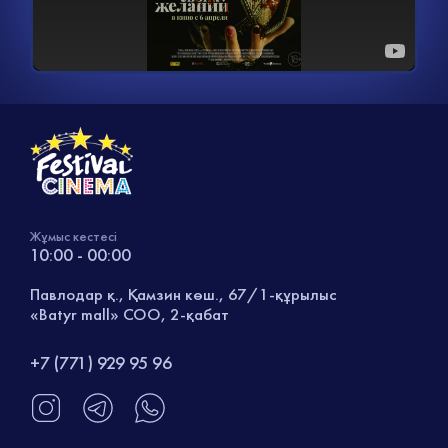
Жұмыс кестесі
10:00 - 00:00
Павлодар қ., Қамзин көш., 67/1-құрылыс
«Batyr mall» СОО, 2-қабат
+7 (771) 929 95 96