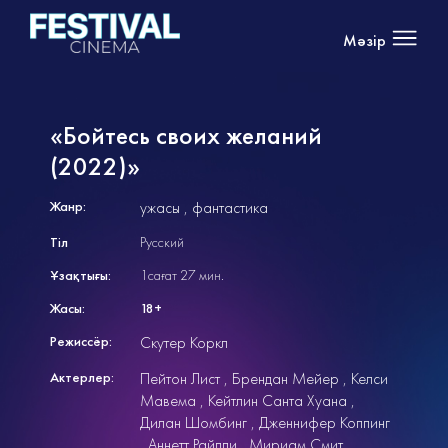
Мәзір
«Бойтесь своих желаний
(2022)»
Жанр:
ужасы
фантастика
Тіл
Русский
Ұзақтығы:
1сағат 27 мин.
Жасы:
18+
Режиссёр:
Скутер Коркл
Актерлер:
Пейтон Лист
Брендан Мейер
Келси
Мавема
Кейтлин Санта Хуана
Дилан Шомбинг
Дженнифер Коппинг
Аннетт Райлли
Мириам Смит