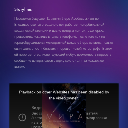
Storyline:
Недалекое будущее. 15-летняя Лера Арабова живет во
Владивостоке. Ее отец много лет работает на орбитальной
космической станции и давно потерял контакт с дочерью,
превратившись лишь в голос в телефоне. После того как на
город обрушивается метеоритный дождь, у Леры остается только
один шанс спасти близких и город от новой катастрофы. В этом
ей помогает отец, использующий любую возможность передать
сообщение дочери, следя сверху со станции за каждым ее
шагом.
This
is
a
Playback on other Websites has been disabled by
modal
window.
the video owner.