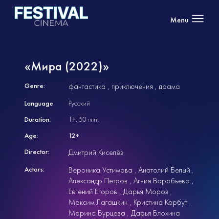
Menu
«Мира (2022)»
Genre:
фантастика
приключения
драма
Language
Русский
Duration:
1h. 50 min.
Age:
12+
Director:
Дмитрий Киселёв
Actors:
Вероника Устимова
Анатолий Белый
Александр Петров
Агния Воробьева
Евгений Егоров
Дарья Мороз
Максим Лагашкин
Кристина Корбут
Марина Бурцева
Дарья Блохина