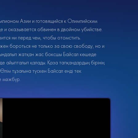
мпионом Азии и готовящийся к Олимпийским
це и оказывается обвинен в двойном убийстве.
ится ни перед чем, чтобы отомстить.
жен бороться не только за свою свободу, но и
йындалып жатқан жас боксшы Байсал көшеде
де айыпталып қалады. Қаза тапқандардың бірінің
 Өлім тұзағына түскен Байсал енді тек
ге мәжбүр.