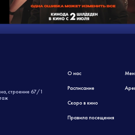
О нас
Мен
Расписание
Аре
ина,строение 67/1
этаж
Скоро в кино
Правила посещения