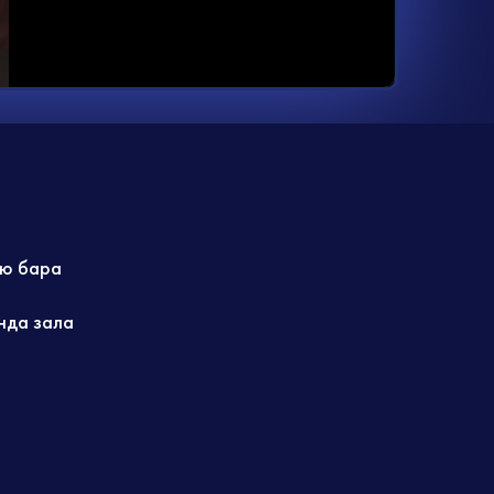
ю бара
нда зала