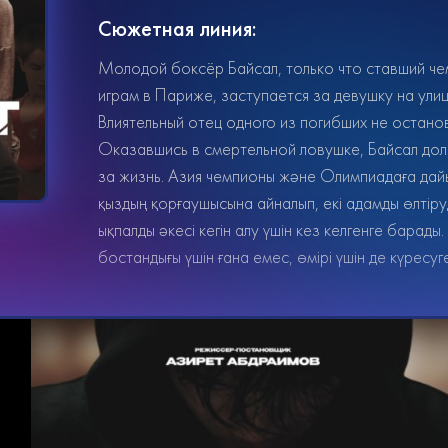
Сюжетная линия:
Молодой боксёр Байсал, только что ставший че
играм в Париже, заступается за девушку на ули
Влиятельный отец одного из погибших не останов
Оказавшись в смертельной ловушке, Байсал дол
за жизнь. Азия чемпионы және Олимпиадаға да
қыздың қорғаушысына айналып, екі адамды өлтіру
ықпалды әкесі кегін алу үшін кез келгенге барады.
бостандығы үшін ғана емес, өмірі үшін де күресу