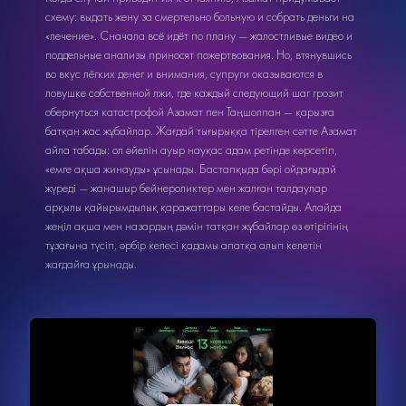
схему: выдать жену за смертельно больную и собрать деньги на
«лечение». Сначала всё идёт по плану — жалостливые видео и
поддельные анализы приносят пожертвования. Но, втянувшись
во вкус лёгких денег и внимания, супруги оказываются в
ловушке собственной лжи, где каждый следующий шаг грозит
обернуться катастрофой Азамат пен Таңшолпан — қарызға
батқан жас жұбайлар. Жағдай тығырыққа тірелген сәтте Азамат
айла табады: ол әйелін ауыр науқас адам ретінде көрсетіп,
«емге ақша жинауды» ұсынады. Бастапқыда бәрі ойдағыдай
жүреді — жанашыр бейнероликтер мен жалған талдаулар
арқылы қайырымдылық қаражаттары келе бастайды. Алайда
жеңіл ақша мен назардың дәмін татқан жұбайлар өз өтірігінің
тұзағына түсіп, әрбір келесі қадамы апатқа алып келетін
жағдайға ұрынады.