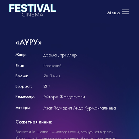
Меню
«АУРУ»
Жанр:
драма
триллер
Язык
Казахский
Время:
2ч. 0 мин.
Возраст:
21+
Режиссёр:
Айторе Жолдаскали
Актёры:
Азат Жумадил Аида Курмангалиева
Сюжетная линия:
Азамат и Таншолпан — молодая семья, утонувшая в долгах.
Когда случай приводит их к отчаянию, Азамат придумывает