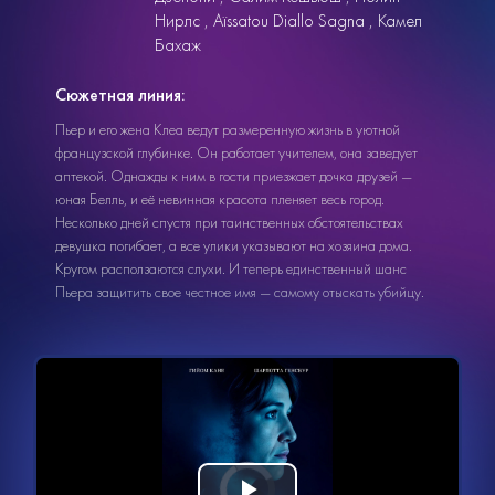
Нирлс
Aïssatou Diallo Sagna
Камел
Бахаж
Сюжетная линия:
Пьер и его жена Клеа ведут размеренную жизнь в уютной
французской глубинке. Он работает учителем, она заведует
аптекой. Однажды к ним в гости приезжает дочка друзей —
юная Белль, и её невинная красота пленяет весь город.
Несколько дней спустя при таинственных обстоятельствах
девушка погибает, а все улики указывают на хозяина дома.
Кругом расползаются слухи. И теперь единственный шанс
Пьера защитить свое честное имя — самому отыскать убийцу.
Видеоплеер