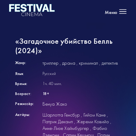
Меню
«Загадочное убийство Белль
(2024)»
Жанр:
триллер
драма
криминал
детектив
Язык
Русский
Время:
1ч. 40 мин.
Возраст:
18+
Режиссёр:
Бенуа Жако
Актёры:
Шарлотта Генсбур
Гийом Кане
Патрик Декамп
Жереми Ковийо
Анне-Лизе Хаймбургер
Фабио
Дзенони
Салим Кешьюш
Полин