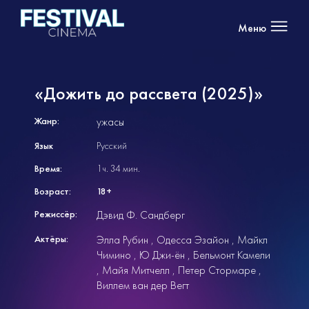
Меню
«Дожить до рассвета (2025)»
Жанр:
ужасы
Язык
Русский
Время:
1ч. 34 мин.
Возраст:
18+
Режиссёр:
Дэвид Ф. Сандберг
Актёры:
Элла Рубин
Одесса Эзайон
Майкл
Чимино
Ю Джи-ён
Бельмонт Камели
Майя Митчелл
Петер Стормаре
Виллем ван дер Вегт