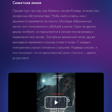
Сюжетная линия:
Прошёл год с тех пор, как Мелани, сестра Кловер, исчезла при
загадочных обстоятельствах. Чтобы найти ответы, она с
друзьями отправляется на поиски. Исследуя заброшенный
центр, они сталкиваются с убийцей в маске. Один за другим
друзья погибают, но просыпаются в начале того же вечера и
переживают всё заново. Застряв во временной петле, друзья
вынуждены переживать кошмар снова и снова. С каждым
повторением угроза становится страшнее. Надежда угасает, и
они понимают, что их единственный шанс спастись — дожить
до рассвета.
Видеоплеер
Воспроизвести
загружается.