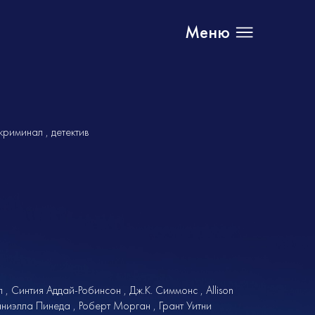
Меню
криминал
детектив
л
Синтия Аддай-Робинсон
Дж.К. Симмонс
Allison
ниэлла Пинеда
Роберт Морган
Грант Уитни