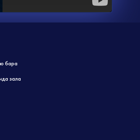
ю бара
нда зала