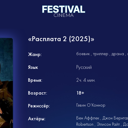
«Расплата 2 (2025)»
боевик
триллер
драма
Жанр:
Язык
Русский
Время:
2ч. 4 мин.
Возраст:
18+
Гэвин О’Коннор
Режиссёр:
Бен Аффлек
Джон Бернта
Актёры:
Robertson
Элисон Райт
Да