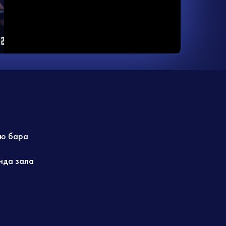
ю бара
нда зала