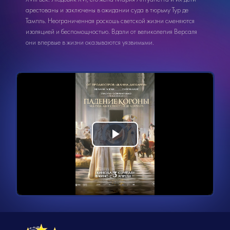
арестованы и заключены в ожидании суда в тюрьму Тур де
Тампль. Неограниченная роскошь светской жизни сменяются
изоляцией и беспомощностью. Вдали от великолепия Версаля
они впервые в жизни оказываются уязвимыми.
Видеоплеер
Воспроизвести
загружается.
видео