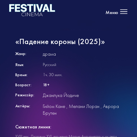
Меню
«Падение короны (2025)»
Жанр:
драма
Язык
Русский
Время:
1ч. 30 мин.
Возраст:
18+
Режиссёр:
Джанлука Йодиче
Актёры:
Гийом Кане
Мелани Лоран
Аврора
Брутен
Сюжетная линия:
XVIII век. Людовик XVI, его жена Мария Антуанетта и их дети