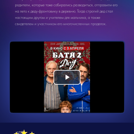
родители, которые тоже собирались разводиться, отправили его
на лето к деду-фронтовику в деревню. Тогда строгий дед стал
настоящим другом и учителем для мальчика, а также
свидетелем и участником его многочисленных проделок.
Видеоплеер
Воспроизвести
загружается.
видео