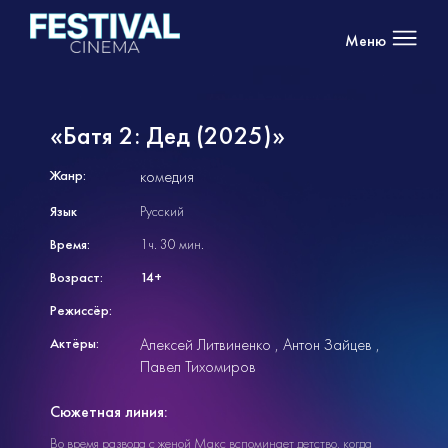
Меню
«Батя 2: Дед (2025)»
Жанр:
комедия
Язык
Русский
Время:
1ч. 30 мин.
Возраст:
14+
Режиссёр:
Актёры:
Алексей Литвиненко
Антон Зайцев
Павел Тихомиров
Сюжетная линия:
Во время развода с женой Макс вспоминает детство, когда