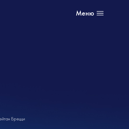
Меню
эйтан Брецци