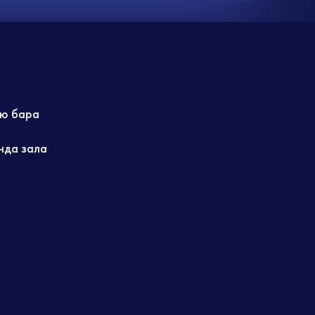
ю бара
нда зала