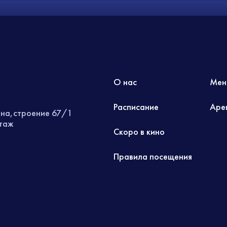
О нас
Мен
Расписание
Аре
ина,строение 67/1
этаж
Скоро в кино
Правила посещения