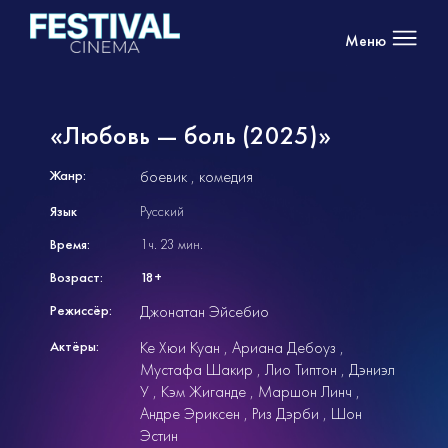
Меню
«Любовь — боль (2025)»
Жанр:
боевик
комедия
Язык
Русский
Время:
1ч. 23 мин.
Возраст:
18+
Режиссёр:
Джонатан Эйсебио
Актёры:
Ке Хюи Куан
Ариана Дебоуз
Мустафа Шакир
Лио Типтон
Дэниэл
У
Кэм Жиганде
Маршон Линч
Андре Эриксен
Риз Дэрби
Шон
Эстин