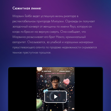
Сюжетная линия:
Марвин Гейбл ведет успешную жизнь риэлтора в
респектабельном пригороде Милуоки. Однажды он получает
загадочный конверт от женщины по имени Роуз, которую он
когда-то бросил на верную смерть. Она сообщает, что
Марвина разыскивает его брат Наклз, криминальный
авторитет. Оказывается, за улыбкой и хорошими манерами
преуспевающего агента по продаже недвижимости скрывается
темное преступное прошлое.
Видеоплеер
Воспроизвести
загружается.