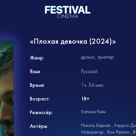
«Плохая девочка (2024)»
драма
триллер
Жанр:
Язык
Русский
Время:
1ч. 54 мин.
Возраст:
18+
Халина Рейн
Режиссёр:
Николь Кидман
Харрис Ди
Актёры:
Макгрегор
Вон Райлли
В