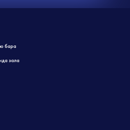
ю бара
нда зала