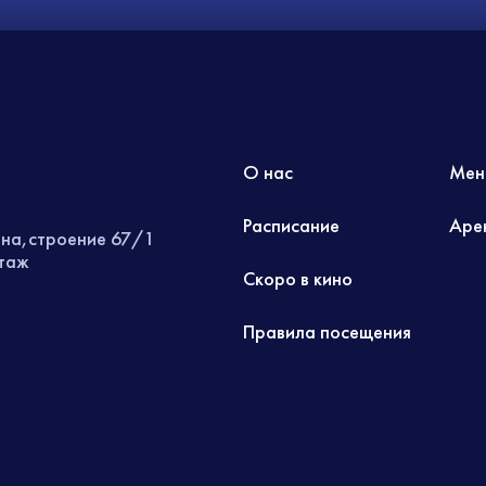
О нас
Мен
Расписание
Аре
ина,строение 67/1
этаж
Скоро в кино
Правила посещения