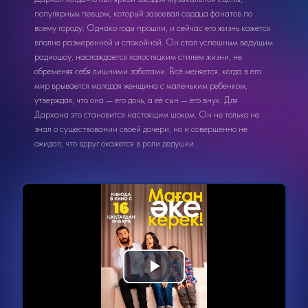
популярным певцом, который завоевал сердца фанатов по
всему городу. Однако годы прошли, и сейчас его жизнь кажется
вполне размеренной и спокойной. Он стал успешным ведущим
радиошоу, наслаждается холостяцким стилем жизни, не
обременяя себя лишними заботами. Всё меняется, когда в его
мир врывается молодая женщина с маленьким ребенком,
утверждая, что она — его дочь, а её сын — его внук. Для
Дархана это становится настоящим шоком. Он не только не
знал о существовании своей дочери, но и совершенно не
ожидал, что вдруг окажется в роли дедушки.
Видеоплеер
Воспроизвести
загружается.