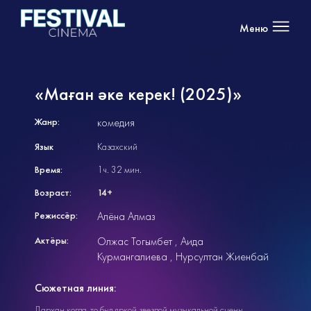
Меню
«Маған әке керек! (2025)»
Жанр:
комедия
Язык
Казахский
Время:
1ч. 32 мин.
Возраст:
14+
Режиссёр:
Алёна Алмаз
Актёры:
Олжас Тогымбет
Аида
Курмангалиева
Нурсултан Жиенбай
Сюжетная линия:
Дархан когда-то был яркой звездой музыкальной сцены,