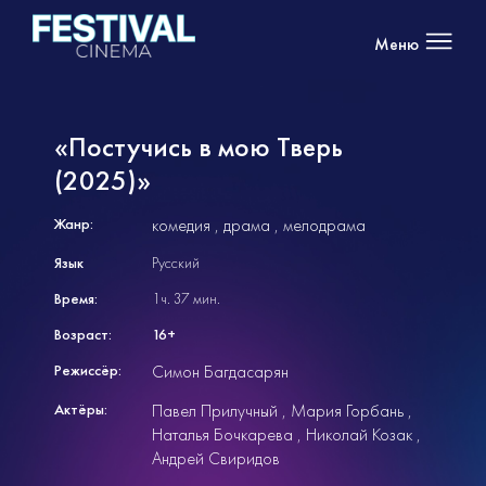
Меню
«Постучись в мою Тверь
(2025)»
Жанр:
комедия
драма
мелодрама
Язык
Русский
Время:
1ч. 37 мин.
Возраст:
16+
Режиссёр:
Симон Багдасарян
Актёры:
Павел Прилучный
Мария Горбань
Наталья Бочкарева
Николай Козак
Андрей Свиридов