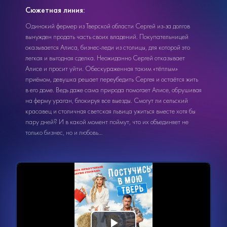
Сюжетная линия:
Одинокий фермер из Тверской области Сергей из-за долгов
вынужден продать часть своих владений. Покупательницей
оказывается Алиса, бизнес-леди из столицы, для которой это
легкая и выгодная сделка. Неожиданно Сергей отказывает
Алисе и просит уйти. Обескураженная таким «тёплым»
приёмом, девушка решает переубедить Сергея и остаётся жить
в его доме. Ведь даже сама природа помогает Алисе, обрушивая
на ферму ураган, блокируя все выезды. Смогут ли сельский
красавец и столичная светская львица ужиться вместе хотя бы
пару дней? И в какой момент поймут, что их объединяет не
только бизнес, но и любовь…
Видеоплеер