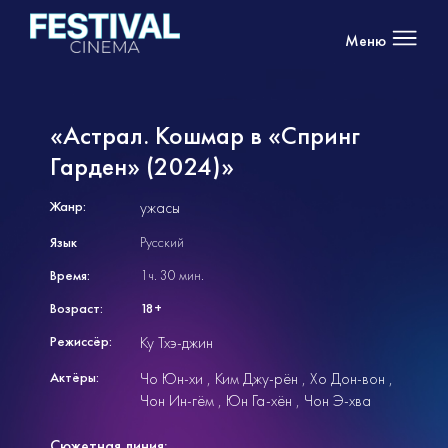
Меню
«Астрал. Кошмар в «Спринг
Гарден» (2024)»
Жанр:
ужасы
Язык
Русский
Время:
1ч. 30 мин.
Возраст:
18+
Режиссёр:
Ку Тхэ-джин
Актёры:
Чо Юн-хи
Ким Джу-рён
Хо Дон-вон
Чон Ин-гём
Юн Га-хён
Чон Э-хва
Сюжетная линия: