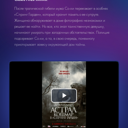
После трагической гибели мужа Со-хи переезжает в особняк
«Спринг Гарден», который хранит память о ее супруге.
Женщина обнаруживает в доме фотографию незнакомки и
решает ее найти. Но все, кто знал таинственную девушку,
начинают умирать при загадочных обстоятельствах. Полиция
подозревает Со-хи, а та, в свою очередь, понемногу
приоткрывает завесу окружающей дом тайны.
Видеоплеер
Воспроизвести
загружается.
видео