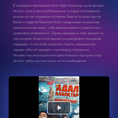
В комедийно-триллерной ленте «Адал Алаяқтар» мы встречаем
Асхата, сына успешного бизнесмена, который наслаждается
жизнью за счет отцовского состояния. Вместе со своим другом
Бахой и подругой Кариной, Асхат придумывает хитроумные
мошеннические схемы, чтобы выманить деньги у своего отца и
продолжать развлекаться. Однако однажды их план выходит из-
под контроля. Когда Асхат решает инсценировать похищение,
утверждая, что его якобы захватили пираты, неожиданный
поворот событий приводит к настоящему похищению.
Неизвестные злоумышленники действительно похищают отца
Асхата, требуя крупный выкуп за его освобождение.
Видеоплеер
Воспроизвести
загружается.