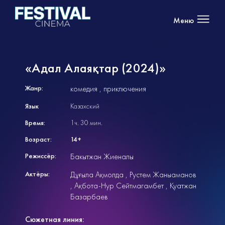
Меню
«Адал Алаяқтар (2024)»
Жанр:
комедия
приключения
Язык
Казахский
Время:
1ч. 30 мин.
Возраст:
14+
Режиссёр:
Бакытжан Жиеналы
Актёры:
Дұғыла Ақмолда
Рустем Жаныаманов
Ақбота-Нур Сейтмагамбет
Қуатжан
Базарбаев
Сюжетная линия: