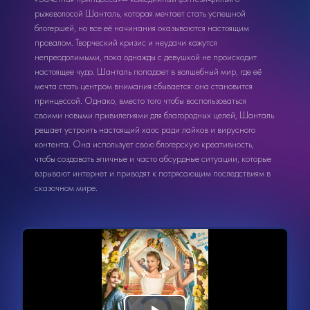
рыжеволосой Шанталь, которая мечтает стать успешной
блогершей, но все её начинания оказываются настоящим
провалом. Творческий кризис и неудачи кажутся
непреодолимыми, пока однажды с девушкой не происходит
настоящее чудо. Шанталь попадает в волшебный мир, где её
мечта стать центром внимания сбывается: она становится
принцессой. Однако, вместо того чтобы воспользоваться
своими новыми привилегиями для благородных целей, Шанталь
решает устроить настоящий хаос ради лайков и вирусного
контента. Она использует свою блогерскую креативность,
чтобы создавать эпичные и часто абсурдные ситуации, которые
взрывают интернет и приводят к потрясающим последствиям в
сказочном мире.