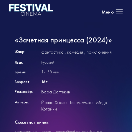
Меню
«Зачетная принцесса (2024)»
Жанр:
фантастика
комедия
приключения
Язык
Русский
Время:
1ч. 58 мин.
Возраст:
16+
Режиссёр:
Бора Дагтекин
Актёры:
Йелла Хаазе
Гизем Эмре
Мидо
Котайни
Сюжетная линия:
«Зачетная принцесса»— комедийный фэнтези-фильм о