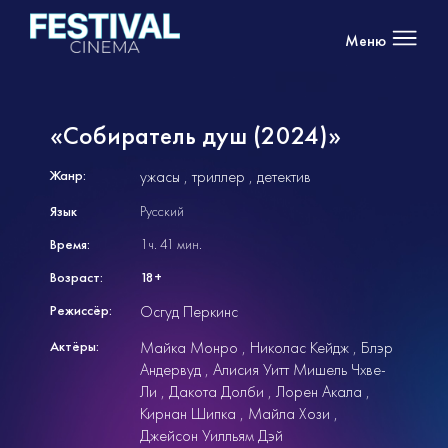
Меню
«Собиратель душ (2024)»
Жанр:
ужасы
триллер
детектив
Язык
Русский
Время:
1ч. 41 мин.
Возраст:
18+
Режиссёр:
Осгуд Перкинс
Актёры:
Майка Монро
Николас Кейдж
Блэр
Андервуд
Алисия Уитт Мишель Чхве-
Ли
Дакота Долби
Лорен Акала
Кирнан Шипка
Майла Хози
Джейсон Уилльям Дэй