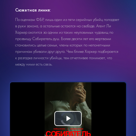
Сюжетная линия:
По оценкам ФБР, лишь один из пяти серийных убийц попадает
в руки закона, а остальные остаются на свободе. Агент Ли
Харкер охотится за одним из таких неуловимых чудовищ по
прозвищу Собиратель душ. Более десяти лет его жертвами
становились целые семьи, члены которых по непонятными
причинам убивали друг друга. Чем ближе Харкер подбирается
к разгадке личности убийцы, тем отчетливее понимает, что
между ними есть связь.
Видеоплеер
Воспроизвести
загружается.