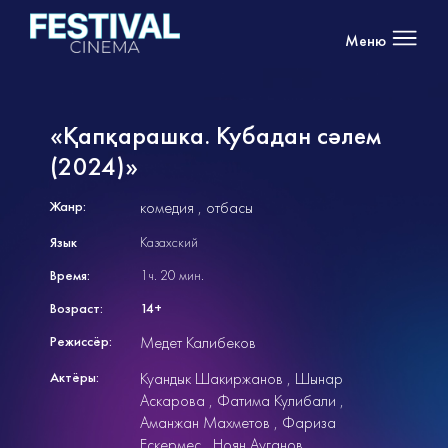
Меню
«Қапқарашка. Кубадан сәлем
(2024)»
Жанр:
комедия
отбасы
Язык
Казахский
Время:
1ч. 20 мин.
Возраст:
14+
Режиссёр:
Медет Калибеков
Актёры:
Куандык Шакиржанов
Шынар
Аскарова
Фатима Кулибали
Аманжан Махметов
Фариза
Ескермес
Ноян Ауганов