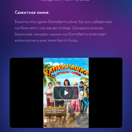
Сюжетная линия:
Бақытты отау құрған Балтабектің үйіне, бір күні, кубадан жас
қыз бала келіп, оны әке деп атайды. Шындықты анықтау
барысында, жаңадан шыққан қыз Балтабектің өткеніндегі
жалғыз құпиясы емес екені белгілі болды...
Видеоплеер
Воспроизвести
загружается.
видео