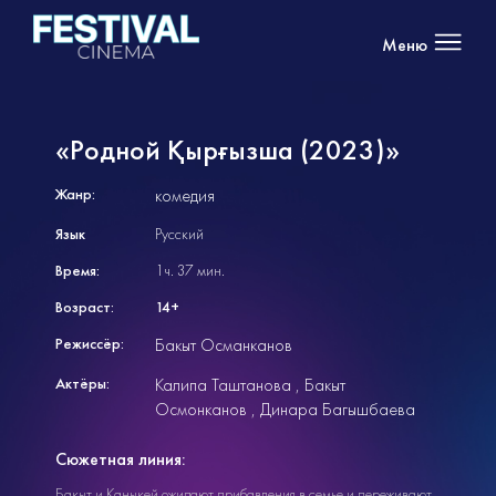
Меню
«Родной Қырғызша (2023)»
Жанр:
комедия
Язык
Русский
Время:
1ч. 37 мин.
Возраст:
14+
Режиссёр:
Бакыт Османканов
Актёры:
Калипа Таштанова
Бакыт
Осмонканов
Динара Багышбаева
Сюжетная линия:
Бакыт и Каныкей ожидают прибавления в семье и переживают