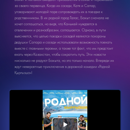
за своего первенца. Когда их соседи, Катя и Сапар,
уговаривают молодой паре сопровождать их в поездке к
родственникам. В их родной город Талас, Бакыт сначала не
хочет соглашаться, но видя, что Каныкей нуждается в
отвлечении и разнообразии, соглашается. Однако, в пути
выясняется, что целью поездки соседей являются похороны
дедушки Сапара и соседи использовали возможность поехать
вместе с главными героями, а также тот факт, что им предстоит
ехать через Казахстан, чтобы сократить путь. Эти новости
нисколько не радуют Бакыта, но это только начало. Впереди их
ждут невероятные приключения в дорожной комедии «Родной
Қырғызша»!
Видеоплеер
загружается.