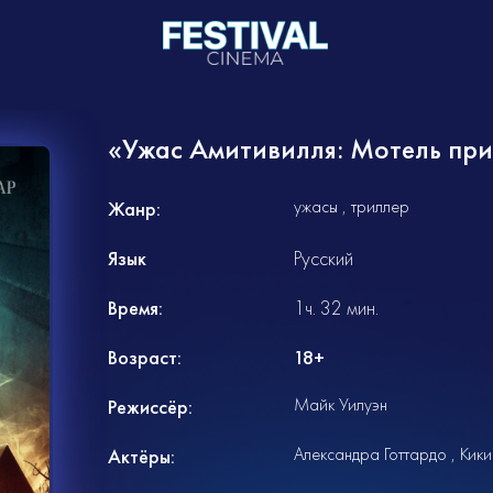
«Ужас Амитивилля: Мотель при
ужасы
триллер
Жанр:
Язык
Русский
Время:
1ч. 32 мин.
Возраст:
18+
Майк Уилуэн
Режиссёр:
Александра Готтардо
Кик
Актёры: