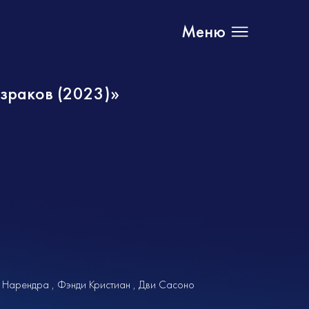
Меню
зраков (2023)»
и Нарендра
Фэнди Кристиан
Дви Сасоно