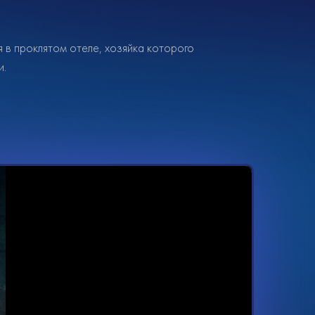
 в проклятом отеле, хозяйка которого
и.