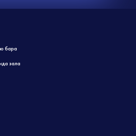
ю бара
нда зала