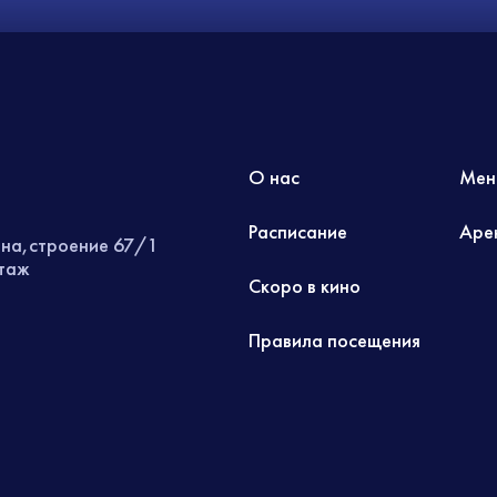
О нас
Мен
Расписание
Аре
ина,строение 67/1
этаж
Скоро в кино
Правила посещения