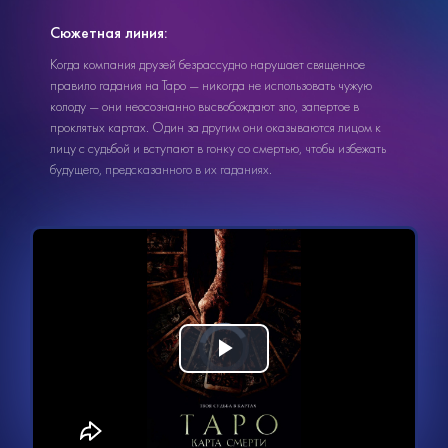
Сюжетная линия:
Когда компания друзей безрассудно нарушает священное
правило гадания на Таро — никогда не использовать чужую
колоду — они неосознанно высвобождают зло, запертое в
проклятых картах. Один за другим они оказываются лицом к
лицу с судьбой и вступают в гонку со смертью, чтобы избежать
будущего, предсказанного в их гаданиях.
Видеоплеер
Воспроизвести
загружается.
видео