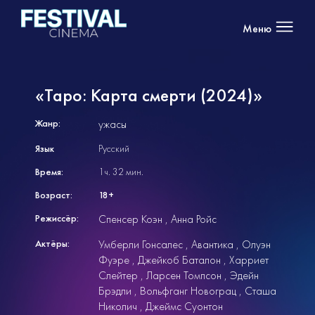
Меню
«Таро: Карта смерти (2024)»
Жанр:
ужасы
Язык
Русский
Время:
1ч. 32 мин.
Возраст:
18+
Режиссёр:
Спенсер Коэн
Анна Ройс
Актёры:
Умберли Гонсалес
Авантика
Олуэн
Фуэре
Джейкоб Баталон
Харриет
Слейтер
Ларсен Томпсон
Эдейн
Брэдли
Вольфганг Новограц
Сташа
Николич
Джеймс Суонтон