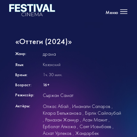
Меню
«Оттеги (2024)»
Жанр:
драма
Язык
Казахский
Время:
1ч. 30 мин.
Возраст:
16+
Режиссёр:
Сыржан Самат
Актёры:
Олжас Абай
Иманали Сапаров
Клара Бельжанова
Бірлік Сайлаубай
Рамазан Жаннур
Асан Мажит
Ерболат Алкожа
Саят Исембаев
Асхат Урпеков
Жандарбек