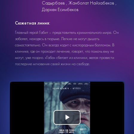
Садырбаев
Жанболат Найзабеков
Даркен Есимбеков
Сюжетная линия:
Главный герой Габит – представитель криминального мира. Он
заболел, находясь в тюрьме. Легкие не могут дышать
самостоятельно. Он всегда ходит с кислородным баллоном. В
клинике, где он проходит лечение, говорят, что помочь ему не
могут, уже поздно. «Габа» сбегает из клиники, желая провести
последние мгновения своей жизни на свободе.
Видеоплеер
Воспроизвести
загружается.