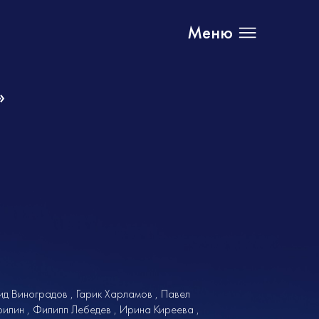
Меню
»
ид Виноградов
Гарик Харламов
Павел
рилин
Филипп Лебедев
Ирина Киреева