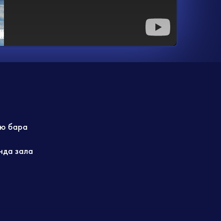
ю бара
нда зала