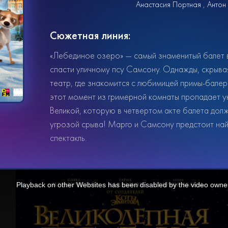
Анастасия Портная
Антон
Сюжетная линия:
«Лебединое озеро» — самый знаменитый балет в
спасти уличному псу Самсону. Однажды, скрывая
театр, где знакомится с любимицей примы-бале
этот момент из гримерной комнаты пропадает у
Великой, которую в четвертом акте балета долж
угрозой срыва! Марго и Самсону предстоит найт
спектакль.
Playback on other Websites has been disabled by the video owne