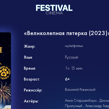
«Великолепная пятерка (2023)
мультфильм
Жанр:
Язык
Русский
Время:
1ч. 15 мин.
Возраст:
6+
Василий Ровенский
Режиссёр:
Анна Старшенбаум
Диом
Актёры:
Прилучный
Александр Гав