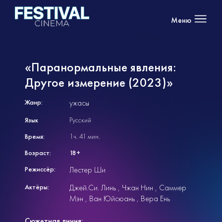
Меню
«Паранормальные явления:
Другое измерение (2023)»
Жанр:
ужасы
Язык
Русский
Время:
1ч. 41 мин.
Возраст:
18+
Режиссёр:
Лестер Ши
Актёры:
Джей.Си. Линь
Чжан Нин
Саммер
Мэн
Ван Юйсюань
Вера Ень
Сюжетная линия: