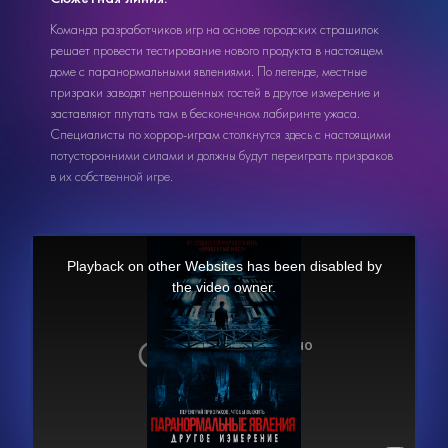
Команда разработчиков игр на основе городских страшилок
решает провести тестирование нового продукта в настоящем
доме с паранормальными явлениями. По легенде, местные
призраки заводят непрошенных гостей в другое измерение и
заставляют плутать там в бесконечном лабиринте ужаса.
Специалисты по хоррор-играм столкнутся здесь с настоящими
потусторонними силами и должны будут переиграть призраков
в их собственной игре.
This
is
a
Playback on other Websites has been disabled by
modal
window.
the video owner.