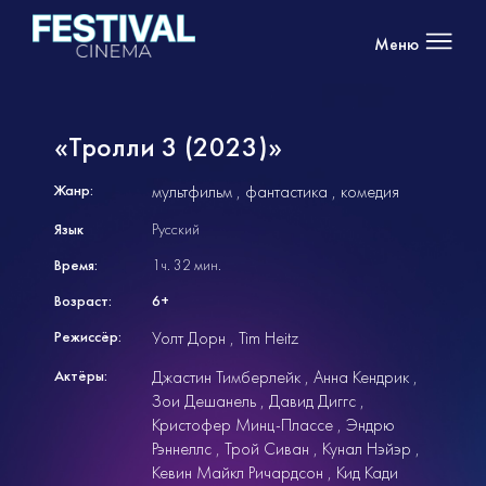
Меню
«Тролли 3 (2023)»
Жанр:
мультфильм
фантастика
комедия
Язык
Русский
Время:
1ч. 32 мин.
Возраст:
6+
Режиссёр:
Уолт Дорн
Tim Heitz
Актёры:
Джастин Тимберлейк
Анна Кендрик
Зои Дешанель
Давид Диггс
Кристофер Минц-Плассе
Эндрю
Рэннеллс
Трой Сиван
Кунал Нэйэр
Кевин Майкл Ричардсон
Кид Кади