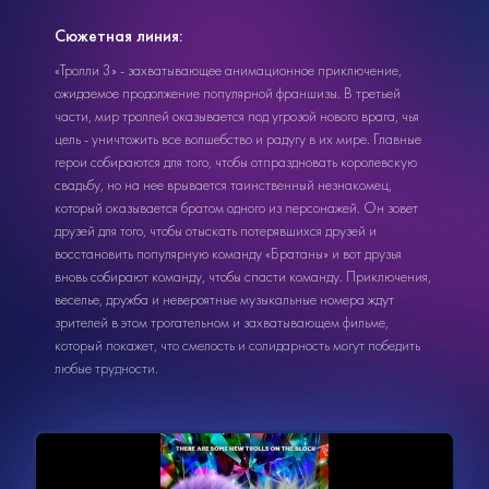
Сюжетная линия:
«Тролли 3» - захватывающее анимационное приключение,
ожидаемое продолжение популярной франшизы. В третьей
части, мир троллей оказывается под угрозой нового врага, чья
цель - уничтожить все волшебство и радугу в их мире. Главные
герои собираются для того, чтобы отпраздновать королевскую
свадьбу, но на нее врывается таинственный незнакомец,
который оказывается братом одного из персонажей. Он зовет
друзей для того, чтобы отыскать потерявшихся друзей и
восстановить популярную команду «Братаны» и вот друзья
вновь собирают команду, чтобы спасти команду. Приключения,
веселье, дружба и невероятные музыкальные номера ждут
зрителей в этом трогательном и захватывающем фильме,
который покажет, что смелость и солидарность могут победить
любые трудности.