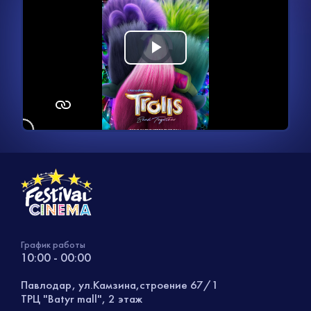
Видеоплеер
Воспроизвести
загружается.
видео
График работы
10:00 - 00:00
Павлодар, ул.Камзина,строение 67/1
ТРЦ "Batyr mall", 2 этаж