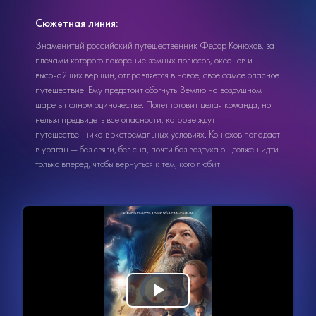
Сюжетная линия:
Знаменитый российский путешественник Федор Конюхов, за
плечами которого покорение земных полюсов, океанов и
высочайших вершин, отправляется в новое, свое самое опасное
путешествие. Ему предстоит обогнуть Землю на воздушном
шаре в полном одиночестве. Полет готовит целая команда, но
нельзя предвидеть все опасности, которые ждут
путешественника в экстремальных условиях. Конюхов попадает
в ураган — без связи, без сна, почти без воздуха он должен идти
только вперед, чтобы вернуться к тем, кого любит.
Видеоплеер
Воспроизвести
загружается.