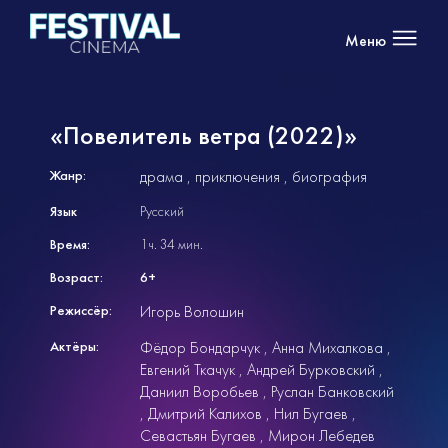
Меню
«Повелитель ветра (2022)»
Жанр:
драма
приключения
биография
Язык
Русский
Время:
1ч. 34 мин.
Возраст:
6+
Режиссёр:
Игорь Волошин
Актёры:
Фёдор Бондарчук
Анна Михалкова
Евгений Ткачук
Андрей Бурковский
Даниил Воробьев
Руслан Банковский
Дмитрий Калихов
Нил Бугаев
Севастьян Бугаев
Мирон Лебедев