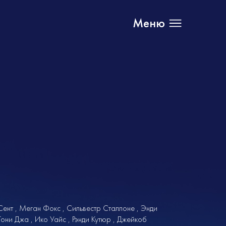
Меню
Сент
Меган Фокс
Сильвестр Сталлоне
Энди
Тони Джа
Ико Уайс
Рэнди Кутюр
Джейкоб