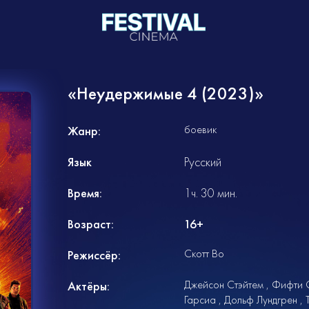
«Неудержимые 4 (2023)»
боевик
Жанр:
Язык
Русский
Время:
1ч. 30 мин.
Возраст:
16+
Скотт Во
Режиссёр:
Джейсон Стэйтем
Фифти 
Актёры:
Гарсиа
Дольф Лундгрен