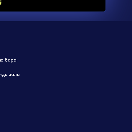
ю бара
нда зала