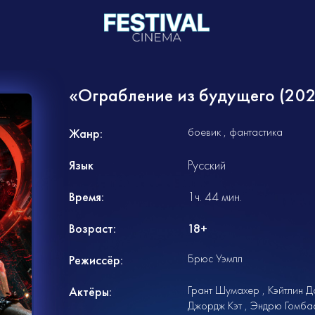
«Ограбление из будущего (20
боевик
фантастика
Жанр:
Язык
Русский
Время:
1ч. 44 мин.
Возраст:
18+
Брюс Уэмпл
Режиссёр:
Грант Шумахер
Кэйтлин 
Актёры:
Джордж Кэт
Эндрю Гомба