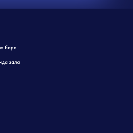
ю бара
нда зала