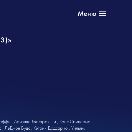
Меню
23)»
Даффи
Ариэлла Мастроянни
Крис Симперман
с
ЛеДжон Вудс
Кэтрин Даддарио
Уильям