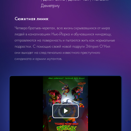
Деметриу
Сюжетная линия:
Четверо братьев-черепах, всю жизнь скрывавшихся от мира
людей в канализациях Нью-Йорка и обучавшихся ниндзюцу,
отправляются на поверхность и пытаются жить как нормальные
подростки. С помощью своей новой подруги Эйприл О’Нил
они выходят на след печально известного преступного
синдиката и армии мутантов.
Видеоплеер
Воспроизвести
загружается.
видео