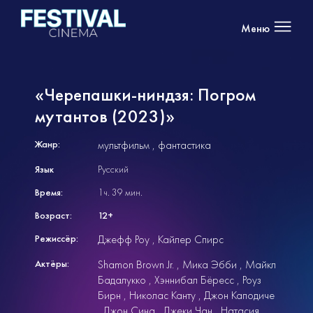
Меню
«Черепашки-ниндзя: Погром
мутантов (2023)»
Жанр:
мультфильм
фантастика
Язык
Русский
Время:
1ч. 39 мин.
Возраст:
12+
Режиссёр:
Джефф Роу
Кайлер Спирс
Актёры:
Shamon Brown Jr.
Мика Эбби
Майкл
Бадалукко
Хэннибал Бёресс
Роуз
Бирн
Николас Канту
Джон Каподиче
Джон Сина
Джеки Чан
Натасия