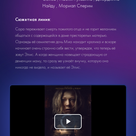
Найду
Мориал Сперим
Сюжетная линия:
Сара переживает смерть пожилого отца и не горит желанием
общаться с содержащейся в доме престарелых матерью.
Однажды её семилетняя дочь Миа находит кролика и вскоре
начинает очень странно себя вести, утверждая, что теперь её
зовут Элис. А когда женщина навещает страдающую от
деменции маму, та сразу же узнаёт внучку, которую она
никогда не видела, и называет её Элис.
Видеоплеер
Воспроизвести
загружается.