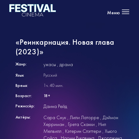
Меню
«Реинкарнация. Новая глава
(2023)»
Жанр:
ужасы
драма
Язык
Русский
Время:
1ч. 40 мин.
Возраст:
18+
Режиссёр:
Даина Рейд
Актёры:
Сара Снук
Лили Латорре
Дэймон
Херриман
Грета Скакки
Нил
Мелвилл
Кэтерин Слэттери
Хьюго
Сойса
Наоми Рукавина
Джорджина