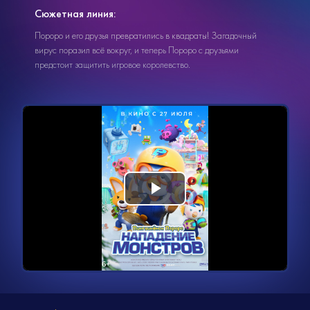
Сюжетная линия:
Пороро и его друзья превратились в квадраты! Загадочный
вирус поразил всё вокруг, и теперь Пороро с друзьями
предстоит защитить игровое королевство.
Видеоплеер
Воспроизвести
загружается.
видео