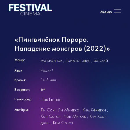
Меню
«Пингвинёнок Пороро.
Нападение монстров (2022)»
Жанр:
мультфильм
приключения
детский
Язык
Русский
Время:
1ч. 3 мин.
Возраст:
6+
Режиссёр:
Пак Ён-гюн
Актёры:
Ли Сон
Ли Ми-джа
Ким Хён-джи
Хон Со-ён
Чон Ми-сук
Ким Хван-
джин
Ким Со-ён