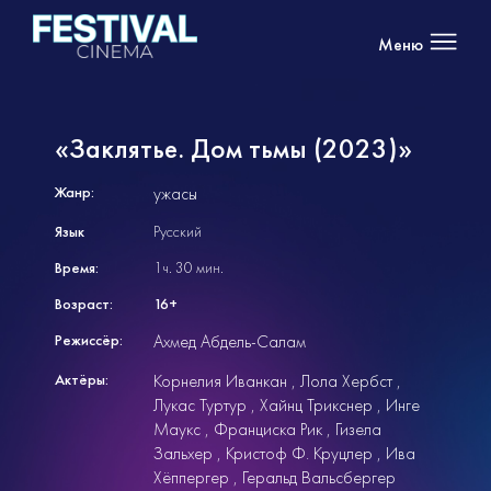
Меню
«Заклятье. Дом тьмы (2023)»
Жанр:
ужасы
Язык
Русский
Время:
1ч. 30 мин.
Возраст:
16+
Режиссёр:
Ахмед Абдель-Салам
Актёры:
Корнелия Иванкан
Лола Хербст
Лукас Туртур
Хайнц Трикснер
Инге
Маукс
Франциска Рик
Гизела
Зальхер
Кристоф Ф. Круцлер
Ива
Хёппергер
Геральд Вальсбергер