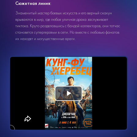
Сюжетная линия:
Знаменитый мастер боевых искусств и его верный скакун
врываются в мир, где любая уличная драка заслуживает
тиктока. Круто разделавшись с бандой коллекторов, они тотчас
становятся супергероями в сети. Но вместе с любовью фанатов
их находят и могущественные враги.
Видеоплеер
Воспроизвести
загружается.
видео