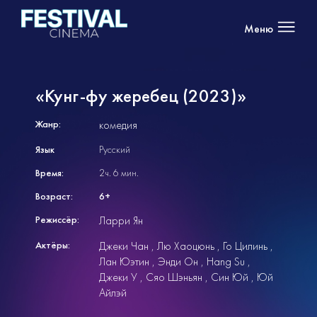
Меню
«Кунг-фу жеребец (2023)»
Жанр:
комедия
Язык
Русский
Время:
2ч. 6 мин.
Возраст:
6+
Режиссёр:
Ларри Ян
Актёры:
Джеки Чан
Лю Хаоцюнь
Го Цилинь
Лан Юэтин
Энди Он
Hang Su
Джеки У
Сяо Шэньян
Син Юй
Юй
Айлэй