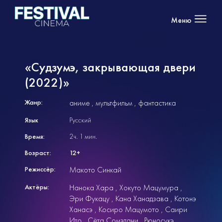
Меню
«Судзумэ, закрывающая двери
(2022)»
Жанр:
аниме
мультфильм
фантастика
Язык
Русский
Время:
2ч. 1 мин.
Возраст:
12+
Режиссёр:
Макото Синкай
Актёры:
Нанока Хара
Хокуто Мацумура
Эри Фукацу
Кана Ханадзава
Котонэ
Ханасэ
Косиро Мацумото
Саири
Ито
Сёта Сомэтани
Рюносукэ