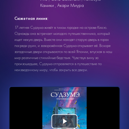
Камики
Акари Миура
Сюжетная линия:
17-летняя Судзумэ живёт в тихом городке на острове Кюсю.
Однажды она встречает молодого путешественника, который
ищет некую дверь. Вместе они находят старую дверь в горах
посреди руин, и заворожённая Судзумэ открывает её. Вскоре
загадочные двери открываются по всей Японии, впуская в наш
мир различные стихийные бедствия. Чувствуя вину за
произошедшее, Судзумэ отправляется в путешествие по
неизведанному миру, чтобы закрыть все двери.
Видеоплеер
Воспроизвести
загружается.