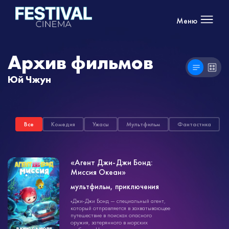
Меню
Архив фильмов
Юй Чжун
Все
Комедия
Ужасы
Мультфильм
Фантастика
«Агент Джи-Джи Бонд:
Миссия Океан»
мультфильм
мультфильм, приключения
1ч. 25мин.
0+
«Джи-Джи Бонд — специальный агент,
который отправляется в захватывающее
путешествие в поисках опасного
оружия, затерянного в морских