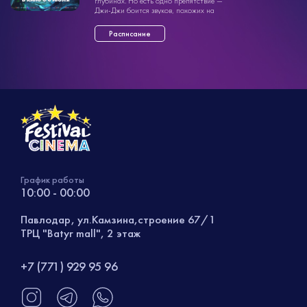
глубинах. Но есть одно препятствие —
Джи-Джи боится звуков, похожих на
сигналы тревоги о недостатке
кислорода. Вместе ...»
Расписание
График работы
10:00 - 00:00
Павлодар, ул.Камзина,строение 67/1
ТРЦ "Batyr mall", 2 этаж
+7 (771) 929 95 96