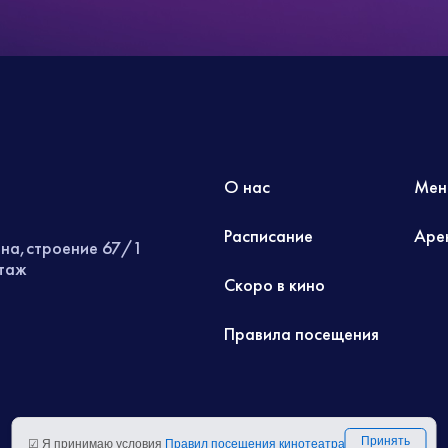
О нас
Мен
Расписание
Аре
ина,строение 67/1
этаж
Скоро в кино
Правила посещения
Принять
☑ Я принимаю условия
Правил посещения кинотеатра