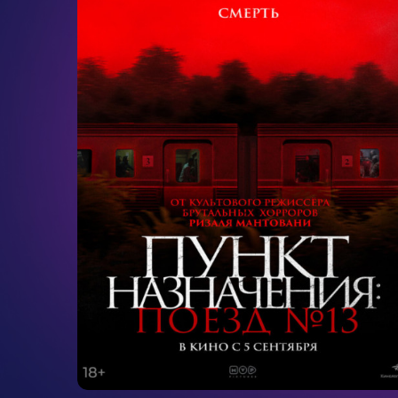
ужасы
1ч. 43мин.
18+