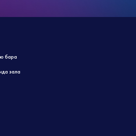
ю бара
нда зала